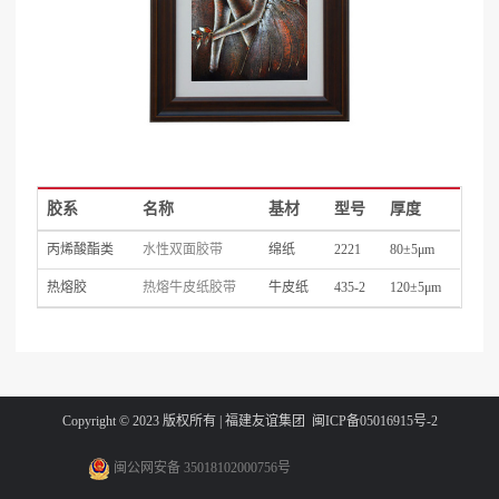
胶系
名称
基材
型号
厚度
丙烯酸酯类
水性双面胶带
绵纸
2221
80±5μm
热熔胶
热熔牛皮纸胶带
牛皮纸
435-2
120±5μm
Copyright © 2023 版权所有 | 福建友谊集团
闽ICP备05016915号-2
闽公网安备 35018102000756号