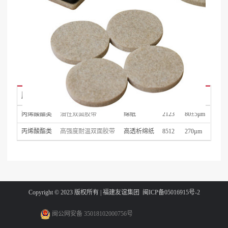
胶系
名称
基材
型号
厚度
丙烯酸酯类
油性双面胶带
绵纸
2123
80±5μm
丙烯酸酯类
高强度耐温双面胶带
高透析绵纸
8512
270µm
Copyright © 2023 版权所有 | 福建友谊集团
闽ICP备05016915号-2
闽公网安备 35018102000756号