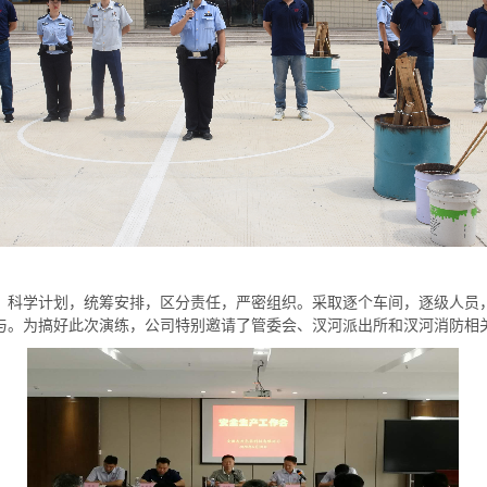
，科学计划，统筹安排，区分责任，严密组织。采取逐个车间，逐级人员
与。为搞好此次演练，公司特别邀请了管委会、汊河派出所和汊河消防相