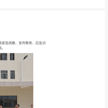
绕紧急疏散、宣传教育、应急训
练。