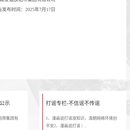
告发布时间：
2025
年
7
月
17
日
公示
打谣专栏-不信谣不传谣
胶粘带集团有
1、漫画说打谣涨知识，清朗网络环境创
平安2、漫画说打谣 | ...