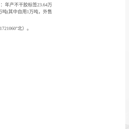
为：年产不干胶标签
23.64
万
万吨
(
其中自用
1
万吨，外售
41721060
°北）。