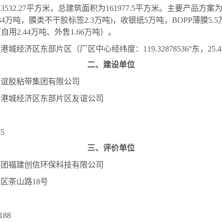
33532.27
平方米，总建筑面积为
161977.5
平方米。主要产品方案
34
万吨，膜类不干胶标签
2.3
万吨
)
，收银纸
5
万吨，
BOPP
薄膜
5.5
（自用
2.44
万吨、外售
1.66
万吨）。
阴港城经济区东部片区（厂区中心经纬度：
119.32878536
°东，
25.
二
、建设单位
友谊胶粘带集团有限公司
阴港城经济区东部片区友谊公司
65
三、评价单位
集团福建创信环保科技有限公司
尾区茶山路
18
号
188