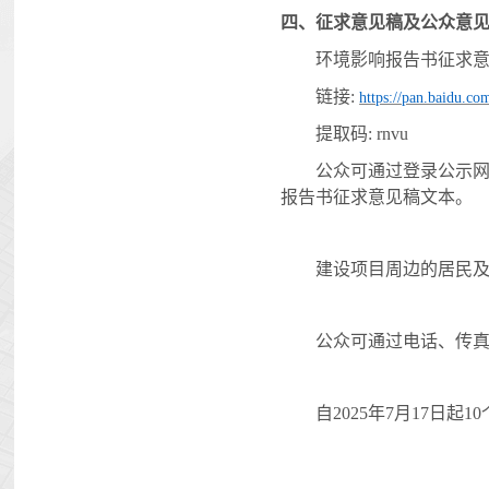
四、
征求意见稿及
公众意
环境影响报告书征求
链接
:
https://pan.baidu
提取码
: rnvu
公众可通过登录公示
报告书征求意见稿文本。
建设项目周边的居民
公众可通过电话、传
自
2025
年
7
月
17
日起
10