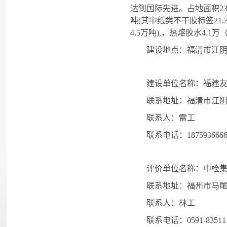
达到国际先进。占地面积
2
吨
(
其中纸类不干胶标签
21.
4.5
万吨
),
，热熔胶水
4.1
万
建设地点：
福清市江
建设单位名称：福建
联系地址：福清市江
联系人：雷工
联系电话：
187593666
评价单位名称：中检
联系地址：
福州市马
联系人：林工
联系电话：
0
591
-
83511